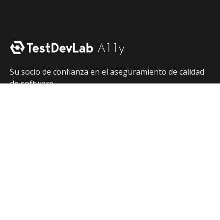
Su socio de confianza en el aseguramiento de calidad
de software.
Contáctenos
Visite el sitio web TestDevLab
Suscribirse a nuestro boletín informativo
Suscríbase a nuestro boletín informativo para obtener
información y actualizaciones periódicas sobre nuestras