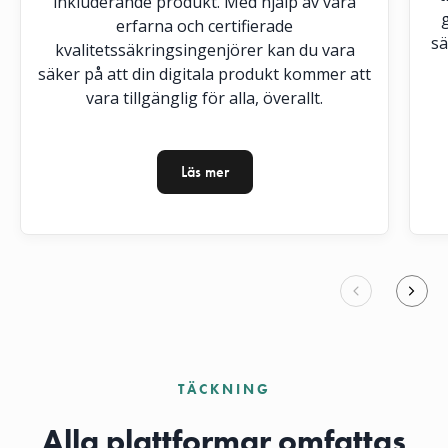
inkluderande produkt. Med hjälp av våra
erfarna och certifierade
sä
kvalitetssäkringsingenjörer kan du vara
säker på att din digitala produkt kommer att
vara tillgänglig för alla, överallt.
Läs mer
Read more about accessibility consult
TÄCKNING
Alla plattformar omfattas