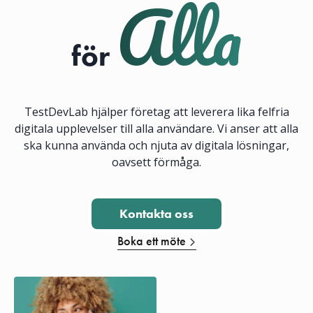
Alla
för
TestDevLab hjälper företag att leverera lika felfria
digitala upplevelser till alla användare. Vi anser att alla
ska kunna använda och njuta av digitala lösningar,
oavsett förmåga.
Kontakta oss
Klicka för att komma i kont
Boka ett möte
Click to schedule a call using Calendly