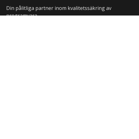
Din pålitliga partner inom kvalitetssäkring av
programvara.
Kontakta oss
Besök TestDevLabs hemsida
Prenumerera på vårt nyhetsbrev
Anmäl dig till vårt nyhetsbrev för att få regelbundna
uppdateringar och insikter om våra lösningar och tekniker:
E-post
*